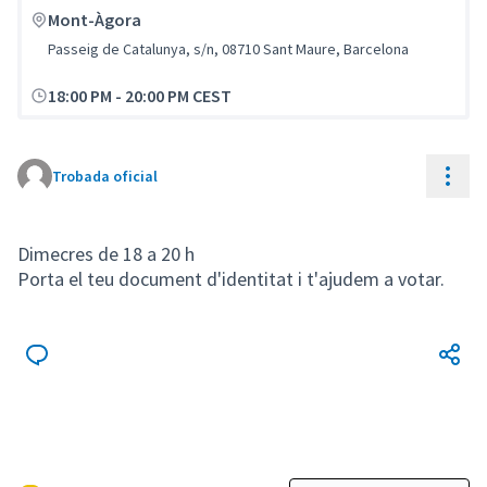
Mont-Àgora
Passeig de Catalunya, s/n, 08710 Sant Maure, Barcelona
18:00 PM
-
20:00 PM CEST
Cont
Trobada oficial
Dimecres de 18 a 20 h
Porta el teu document d'identitat i t'ajudem a votar.