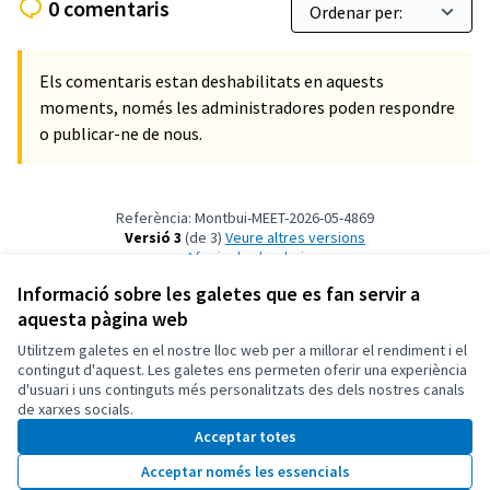
0 comentaris
Els comentaris estan deshabilitats en aquests
moments, només les administradores poden respondre
o publicar-ne de nous.
Referència: Montbui-MEET-2026-05-4869
Versió 3
(de 3)
veure altres versions
Afegir al calendari
Informació sobre les galetes que es fan servir a
aquesta pàgina web
Termes i condicions d'ús
Configuració de les galetes
Utilitzem galetes en el nostre lloc web per a millorar el rendiment i el
Ajuntament de Santa Margarida de Montbui a X
Ajuntament de Santa Margarida de Montbui a Facebook
Ajuntament de Santa Margarida de Montbui a Instagram
Ajuntament de Santa Margarida de Montbui a YouTube
contingut d'aquest. Les galetes ens permeten oferir una experiència
d'usuari i uns continguts més personalitzats des dels nostres canals
(Enllaç extern)
(Enllaç extern)
(Enllaç extern)
(Enllaç extern)
Català
de xarxes socials.
Triar la llengua
Elegir el idioma
Choose language
Acceptar totes
Acceptar només les essencials