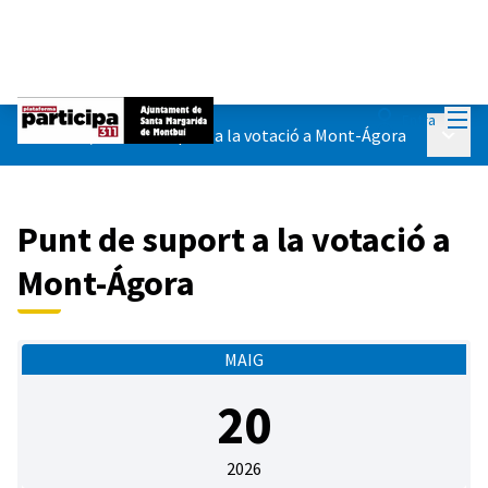
Menú
Entra
Menú p
Trobades
/
Punt de suport a la votació a Mont-Ágora
Punt de suport a la votació a
Mont-Ágora
MAIG
20
2026